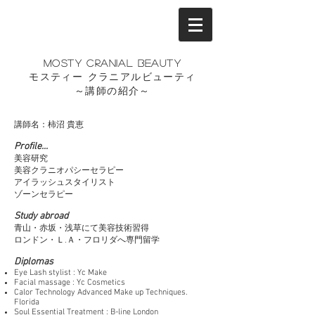
MOSTY Cranial beauty
モスティー クラニアルビューティ
～講師の紹介～
講師名：柿沼 貴恵
Profile...
美容研究
美容クラニオパシーセラピー
アイラッシュスタイリスト
ゾーンセラピー
Study abroad
青山・赤坂・浅草にて美容技術習得
ロンドン・Ｌ.Ａ・フロリダへ専門留学
Diplomas
Eye Lash stylist : Yc Make
Facial massage : Yc Cosmetics
Calor Technology Advanced Make up Techniques.
Florida
Soul Essential Treatment : B-line London