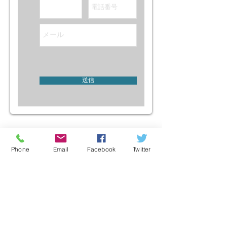
送信
全国
>群馬県
Phone
Email
Facebook
Twitter
このリストにはアイテムがありません
全国
>群馬県
by
新菱工業
HOME