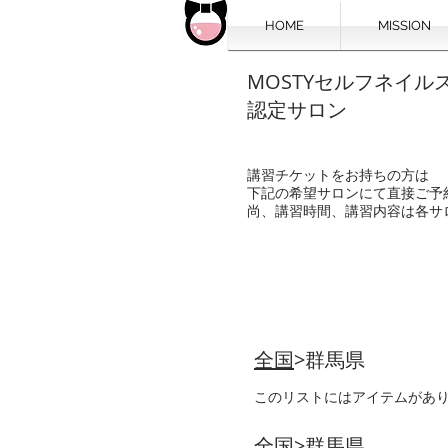
HOME
MISSION
MOSTYセルフネイル
認定サロン
講習チケットをお持ちの方は
下記の希望サロンにて直接ご予
尚、講習時間、講習内容は各サ
全国
>群馬県
このリストにはアイテムがあ
全国
>群馬県